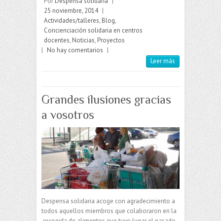
Por
Despensa solidaria
|
25 noviembre, 2014
|
Actividades/talleres
,
Blog
,
Concienciación solidaria en centros
docentes
,
Noticias
,
Proyectos
|
No hay comentarios
|
Leer más
Grandes ilusiones gracias
a vosotros
Despensa solidaria acoge con agradecimiento a
todos aquellos miembros que colaboraron en la
recogida de alimentos que tuvo lugar el pasado